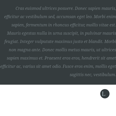
Cras euismod ultrices posuere. Donec sapien mauris,
efficitur ac vestibulum sed, accumsan eget leo. Morbi enim
sapien, fermentum in rhoncus efficitur, mollis vitae est.
Mauris egestas nulla in urna suscipit, in pulvinar mauris
feugiat. Integer vulputate maximus justo et blandit. Morbi
non magna ante. Donec mollis metus mauris, ut ultrices
sapien maximus et. Praesent eros eros, hendrerit sit amet
efficitur ac, varius sit amet odio. Fusce eros enim, mollis eget
sagittis nec, vestibulum.