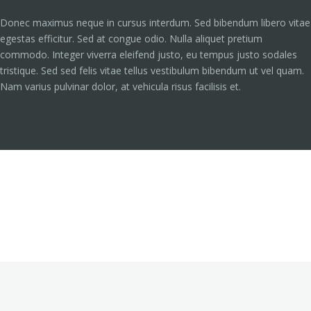
Donec maximus neque in cursus interdum. Sed bibendum libero vitae
egestas efficitur. Sed at congue odio. Nulla aliquet pretium
commodo. Integer viverra eleifend justo, eu tempus justo sodales
tristique. Sed sed felis vitae tellus vestibulum bibendum ut vel quam.
Nam varius pulvinar dolor, at vehicula risus facilisis et.