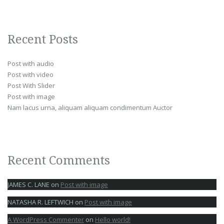
Recent Posts
Post with audio
Post with video
Post With Slider
Post with image
Nam lacus urna, aliquam aliquam condimentum Auctor
Recent Comments
JAMES C. LANE
on
Post with image
NATASHA R. LEFTWICH
on
Post with image
A WordPress Commenter
on
Hello world!