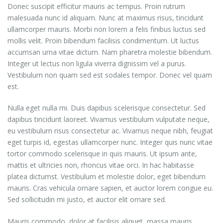
Donec suscipit efficitur mauris ac tempus. Proin rutrum
malesuada nunc id aliquam. Nunc at maximus risus, tincidunt
ullamcorper mauris. Morbi non lorem a felis finibus luctus sed
mollis velit. Proin bibendum facilisis condimentum. Ut luctus
accumsan urna vitae dictum. Nam pharetra molestie bibendum.
Integer ut lectus non ligula viverra dignissim vel a purus.
Vestibulum non quam sed est sodales tempor. Donec vel quam
est.
Nulla eget nulla mi. Duis dapibus scelerisque consectetur. Sed
dapibus tincidunt laoreet. Vivamus vestibulum vulputate neque,
eu vestibulum risus consectetur ac. Vivamus neque nibh, feugiat
eget turpis id, egestas ullamcorper nunc. Integer quis nunc vitae
tortor commodo scelerisque in quis mauris. Ut ipsum ante,
mattis et ultricies non, rhoncus vitae orci. In hac habitasse
platea dictumst. Vestibulum et molestie dolor, eget bibendum
mauris. Cras vehicula ornare sapien, et auctor lorem congue eu.
Sed sollicitudin mi justo, et auctor elit ornare sed.
Mauris commodo, dolor at facilisis aliquet, massa mauris