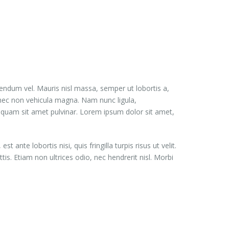
es
Elements
Portfolio
Blog
ENG
bendum vel. Mauris nisl massa, semper ut lobortis a,
Donec non vehicula magna. Nam nunc ligula,
s quam sit amet pulvinar. Lorem ipsum dolor sit amet,
 ante lobortis nisi, quis fringilla turpis risus ut velit.
s. Etiam non ultrices odio, nec hendrerit nisl. Morbi