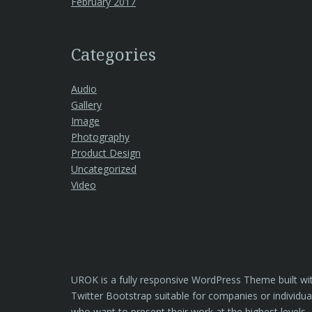
February 2017
Categories
Audio
Gallery
Image
Photography
Product Design
Uncategorized
Video
UROK is a fully responsive WordPress Theme built wi
Twitter Bootstrap suitable for companies or individua
who want to present their work at the highest levels.