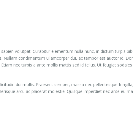
Home
Pag
 sapien volutpat. Curabitur elementum nulla nunc, in dictum turpis bi
cursus. Nullam condimentum ullamcorper dui, ac tempor est auctor id. 
Etiam nec turpis a ante mollis mattis sed id tellus. Ut feugiat sodale
citudin dui mollis. Praesent semper, massa nec pellentesque fringilla, est
risque arcu ac placerat molestie. Quisque imperdiet nec ante eu matti